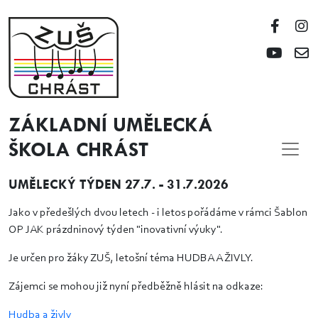
ZÁKLADNÍ UMĚLECKÁ
ŠKOLA CHRÁST
UMĚLECKÝ TÝDEN 27.7. - 31.7.2026
Jako v předešlých dvou letech - i letos pořádáme v rámci Šablon
OP JAK prázdninový týden "inovativní výuky".
Je určen pro žáky ZUŠ, letošní téma HUDBA A ŽIVLY.
Zájemci se mohou již nyní předběžně hlásit na odkaze:
Hudba a živly