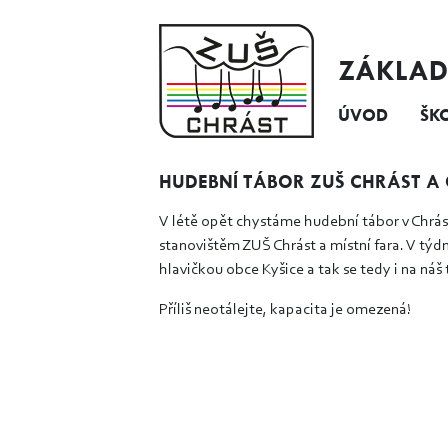
ZÁKLAD
ÚVOD
ŠK
HUDEBNÍ TÁBOR ZUŠ CHRÁST A O
V létě opět chystáme hudební tábor v Chrást
stanovištěm ZUŠ Chrást a místní fara. V týdn
hlavičkou obce Kyšice a tak se tedy i na náš
Příliš neotálejte, kapacita je omezená!