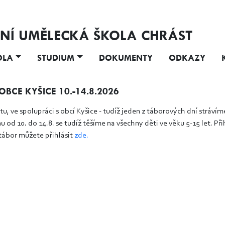
NÍ UMĚLECKÁ ŠKOLA CHRÁST
OLA
STUDIUM
DOKUMENTY
ODKAZY
BCE KYŠICE 10.-14.8.2026
u, ve spolupráci s obcí Kyšice - tudíž jeden z táborových dní strávím
u od 10. do 14.8. se tudíž těšíme na všechny děti ve věku 5-15 let. P
 tábor můžete přihlásit
zde.