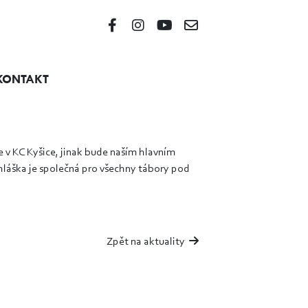
KONTAKT
e v KC Kyšice, jinak bude naším hlavním
řihláška je společná pro všechny tábory pod
Zpět na aktuality